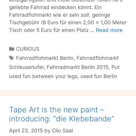
geliebte Fahrrad eindecken könnt. Ein
Fahrradflohmarkt wie er sein soll: geringe
Tischgebühr (8 Euro für einen 2,00 x 1,00 Meter
Dies
Tisch oder 5 Euro für einen Platz …
Read more
Sams
It’s
Categories
CURIOUS
time
Tags
Fahrradflohmarkt Berlin
,
Fahrradflohmarkt
to…
Schleusenufer
,
Fahrradmarkt Berlin 2015
,
Put
Put
Used
used fun between your legs
,
used fun Berlin
Fun
Betw
Your
Legs
Tape Art is the new paint –
introducing: “die Klebebande”
April 23, 2015
by
Clio Saal