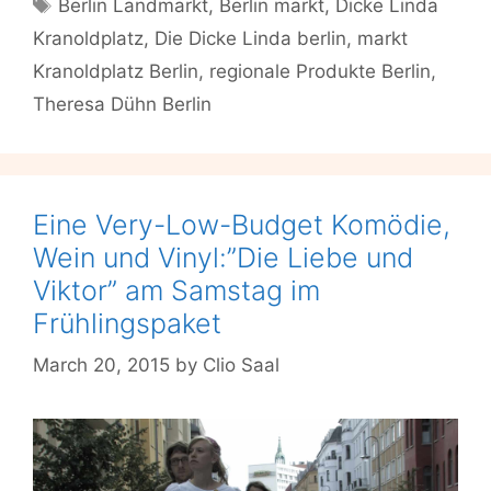
Tags
Berlin Landmarkt
,
Berlin markt
,
Dicke Linda
“die
Kranoldplatz
,
Die Dicke Linda berlin
,
markt
Dicke
Linda”
Kranoldplatz Berlin
,
regionale Produkte Berlin
,
ist
Theresa Dühn Berlin
zurück!
Eine Very-Low-Budget Komödie,
Wein und Vinyl:”Die Liebe und
Viktor” am Samstag im
Frühlingspaket
March 20, 2015
by
Clio Saal