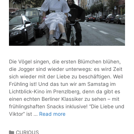
Die Vögel singen, die ersten Blümchen blühen,
die Jogger sind wieder unterwegs: es wird Zeit
sich wieder mit der Liebe zu beschäftigen. Weil
Frühling ist! Und das tun wir am Samstag im
Lichtblick-Kino im Prenzlberg, denn da gibt es
einen echten Berliner Klassiker zu sehen – mit
frühlingshaften Snacks inklusive! “Die Liebe und
Eine
Viktor” ist …
Read more
Very-
Low-
Categories
CURIOUS