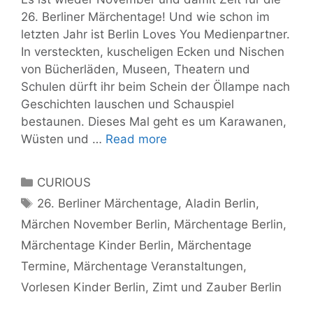
26. Berliner Märchentage! Und wie schon im
letzten Jahr ist Berlin Loves You Medienpartner.
In versteckten, kuscheligen Ecken und Nischen
von Bücherläden, Museen, Theatern und
Schulen dürft ihr beim Schein der Öllampe nach
Geschichten lauschen und Schauspiel
bestaunen. Dieses Mal geht es um Karawanen,
Dieser
Wüsten und …
Read more
November
wird
Categories
CURIOUS
euch
Tags
26. Berliner Märchentage
,
Aladin Berlin
,
verzaubern:
Märchen November Berlin
,
Märchentage Berlin
,
die
Berliner
Märchentage Kinder Berlin
,
Märchentage
Märchentage
Termine
,
Märchentage Veranstaltungen
,
sind
Vorlesen Kinder Berlin
,
Zimt und Zauber Berlin
zurück!