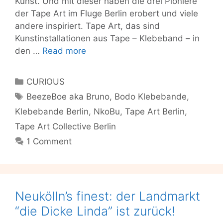
Kunst. Und mit dieser haben die drei Pioniere
der Tape Art im Fluge Berlin erobert und viele
andere inspiriert. Tape Art, das sind
Kunstinstallationen aus Tape – Klebeband – in
Tape
den …
Read more
Art
is
Categories
CURIOUS
the
Tags
BeezeBoe aka Bruno
,
Bodo Klebebande
,
new
Klebebande Berlin
,
NkoBu
,
Tape Art Berlin
,
paint
–
Tape Art Collective Berlin
introducing:
1 Comment
“die
Klebebande”
Neukölln’s finest: der Landmarkt
“die Dicke Linda” ist zurück!