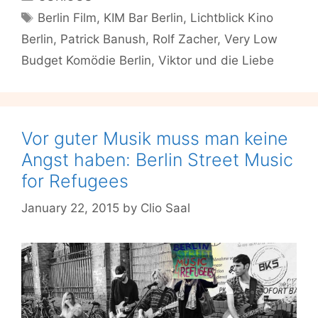
Budget
Tags
Berlin Film
,
KIM Bar Berlin
,
Lichtblick Kino
Komödie,
Berlin
,
Patrick Banush
,
Rolf Zacher
,
Very Low
Wein
und
Budget Komödie Berlin
,
Viktor und die Liebe
Vinyl:”Die
Liebe
und
Viktor”
Vor guter Musik muss man keine
am
Angst haben: Berlin Street Music
Samstag
for Refugees
im
Frühlingspaket
January 22, 2015
by
Clio Saal