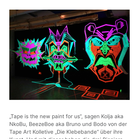
„Tape is the new paint for us“, sagen Kolja aka
NkoBu, BeezeBoe aka Bruno und Bodo von der
Tape Art Kolletive „Die Klebebande“ über ihre