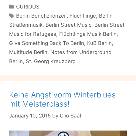
Musik
Categories
CURIOUS
muss
Tags
Berlin Benefizkonzert Flüchtlinge
,
Berlin
man
Straßenmusik
,
Berlin Street Music
,
Berlin Street
keine
Angst
Music for Refugees
,
Flüchtlinge Musik Berlin
,
haben:
Give Something Back To Berlin
,
KuB Berlin
,
Berlin
Multitude Berlin
,
Notes from Underground
Street
Berlin
,
St. Georg Kreuzberg
Music
for
Refugees
Keine Angst vorm Winterblues
mit Meisterclass!
January 10, 2015
by
Clio Saal