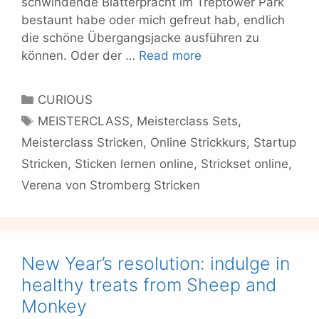
schwindende Blätterpracht im Treptower Park
bestaunt habe oder mich gefreut hab, endlich
die schöne Übergangsjacke ausführen zu
Keine
können. Oder der …
Read more
Angst
vorm
Categories
CURIOUS
Winterblues
Tags
MEISTERCLASS
,
Meisterclass Sets
,
mit
Meisterclass Stricken
,
Online Strickkurs
,
Startup
Meisterclass!
Stricken
,
Sticken lernen online
,
Strickset online
,
Verena von Stromberg Stricken
New Year’s resolution: indulge in
healthy treats from Sheep and
Monkey