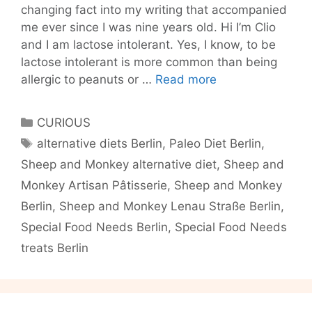
changing fact into my writing that accompanied
me ever since I was nine years old. Hi I’m Clio
and I am lactose intolerant. Yes, I know, to be
lactose intolerant is more common than being
New
allergic to peanuts or …
Read more
Year’s
resolution:
Categories
CURIOUS
indulge
Tags
alternative diets Berlin
,
Paleo Diet Berlin
,
in
Sheep and Monkey alternative diet
,
Sheep and
healthy
treats
Monkey Artisan Pâtisserie
,
Sheep and Monkey
from
Berlin
,
Sheep and Monkey Lenau Straße Berlin
,
Sheep
Special Food Needs Berlin
,
Special Food Needs
and
treats Berlin
Monkey