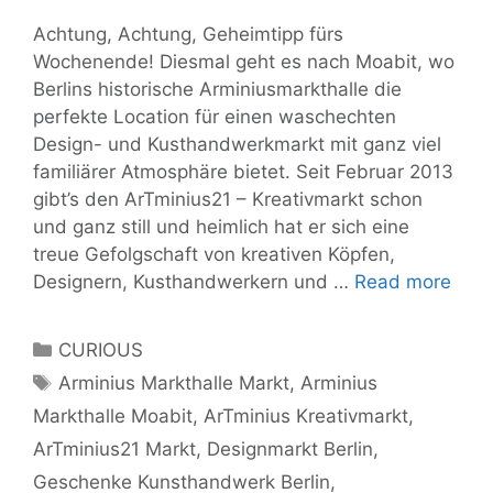
Achtung, Achtung, Geheimtipp fürs
Wochenende! Diesmal geht es nach Moabit, wo
Berlins historische Arminiusmarkthalle die
perfekte Location für einen waschechten
Design- und Kusthandwerkmarkt mit ganz viel
familiärer Atmosphäre bietet. Seit Februar 2013
gibt’s den ArTminius21 – Kreativmarkt schon
und ganz still und heimlich hat er sich eine
treue Gefolgschaft von kreativen Köpfen,
Moab
Designern, Kusthandwerkern und …
Read more
mac
kreat
Categories
CURIOUS
ArTm
Tags
Arminius Markthalle Markt
,
Arminius
Mark
Markthalle Moabit
,
ArTminius Kreativmarkt
,
am
Sam
ArTminius21 Markt
,
Designmarkt Berlin
,
20.1
Geschenke Kunsthandwerk Berlin
,