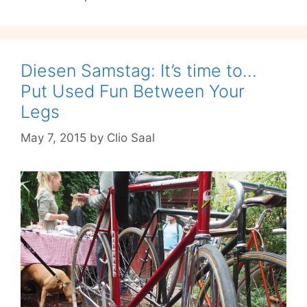
Up
Café
gibt
euch
Diesen Samstag: It’s time to…
einen
Put Used Fun Between Your
aus!
Legs
May 7, 2015
by
Clio Saal