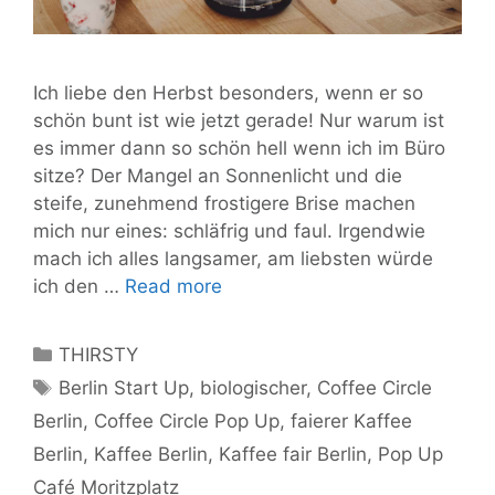
Ich liebe den Herbst besonders, wenn er so
schön bunt ist wie jetzt gerade! Nur warum ist
es immer dann so schön hell wenn ich im Büro
sitze? Der Mangel an Sonnenlicht und die
steife, zunehmend frostigere Brise machen
mich nur eines: schläfrig und faul. Irgendwie
mach ich alles langsamer, am liebsten würde
Eine
ich den …
Read more
Woche
voller
Categories
THIRSTY
Kaffee!
Tags
Berlin Start Up
,
biologischer
,
Coffee Circle
Das
Berlin
,
Coffee Circle Pop Up
,
faierer Kaffee
Coffee
Circle
Berlin
,
Kaffee Berlin
,
Kaffee fair Berlin
,
Pop Up
Pop
Café Moritzplatz