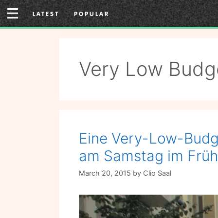
Skip
LATEST
POPULAR
to
content
Very Low Budge
Eine Very-Low-Budge
am Samstag im Früh
March 20, 2015
by
Clio Saal