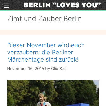
Skip
to
content
Zimt und Zauber Berlin
Dieser November wird euch
verzaubern: die Berliner
Märchentage sind zurück!
November 16, 2015
by
Clio Saal