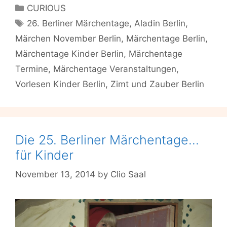
wird
Categories
CURIOUS
euch
Tags
26. Berliner Märchentage
,
Aladin Berlin
,
verzaubern:
Märchen November Berlin
,
Märchentage Berlin
,
die
Berliner
Märchentage Kinder Berlin
,
Märchentage
Märchentage
Termine
,
Märchentage Veranstaltungen
,
sind
Vorlesen Kinder Berlin
,
Zimt und Zauber Berlin
zurück!
Die 25. Berliner Märchentage…
für Kinder
November 13, 2014
by
Clio Saal