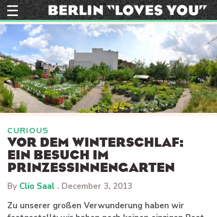
Skip
to
content
CURIOUS
VOR DEM WINTERSCHLAF:
EIN BESUCH IM
PRINZESSINNENGARTEN
By
Clio Saal
.
December 3, 2013
Zu unserer großen Verwunderung haben wir