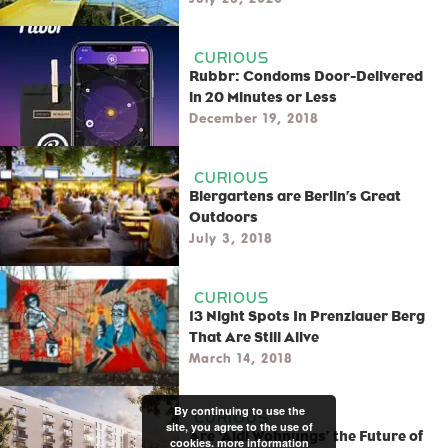
CURIOUS
Rubbr: Condoms Door-Delivered
in 20 Minutes or Less
December 19, 2018
CURIOUS
Biergartens are Berlin’s Great
Outdoors
July 3, 2018
CURIOUS
13 Night Spots In Prenzlauer Berg
That Are Still Alive
March 14, 2018
By continuing to use the
CURIOUS
site, you agree to the use of
Are ‘Aldi Wohnungs’ the Future of
cookies.
more information