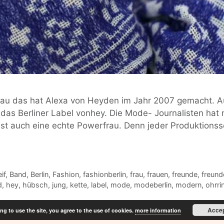
u das hat Alexa von Heyden im Jahr 2007 gemacht. Aus
s Berliner Label vonhey. Die Mode- Journalisten hat n
e ist auch eine echte Powerfrau. Denn jeder Produktions
if
,
Band
,
Berlin
,
Fashion
,
fashionberlin
,
frau
,
frauen
,
freunde
,
freund
d
,
hey
,
hübsch
,
jung
,
kette
,
label
,
mode
,
modeberlin
,
modern
,
ohrri
Acce
ng to use the site, you agree to the use of cookies.
more information