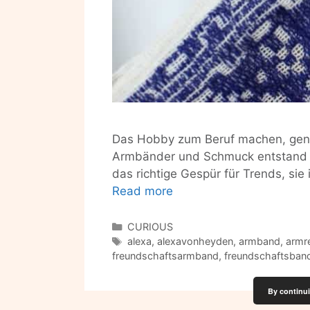
Das Hobby zum Beruf machen, gena
Armbänder und Schmuck entstand da
das richtige Gespür für Trends, si
Hey
Read more
Frau
vonhey!
Categories
CURIOUS
Tags
Kommen
alexa
,
alexavonheyden
,
armband
,
armre
freundschaftsarmband
,
freundschaftsban
&
Gehen
By continui
in