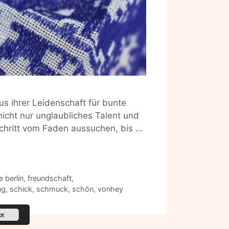
 ihrer Leidenschaft für bunte
icht nur unglaubliches Talent und
schritt vom Faden aussuchen, bis …
e berlin
,
freundschaft
,
ng
,
schick
,
schmuck
,
schön
,
vonhey
pt