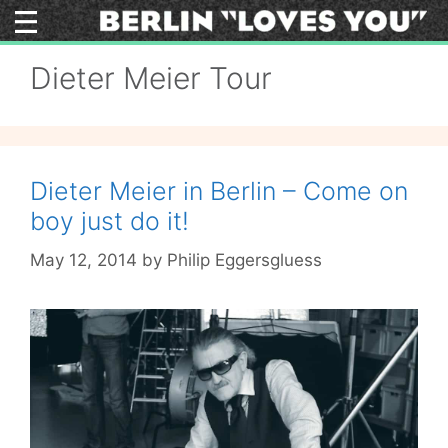
Skip
to
content
Dieter Meier Tour
Dieter Meier in Berlin – Come on
boy just do it!
May 12, 2014
by
Philip Eggersgluess