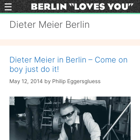
Skip
to
content
Dieter Meier Berlin
Dieter Meier in Berlin – Come on
boy just do it!
May 12, 2014
by
Philip Eggersgluess