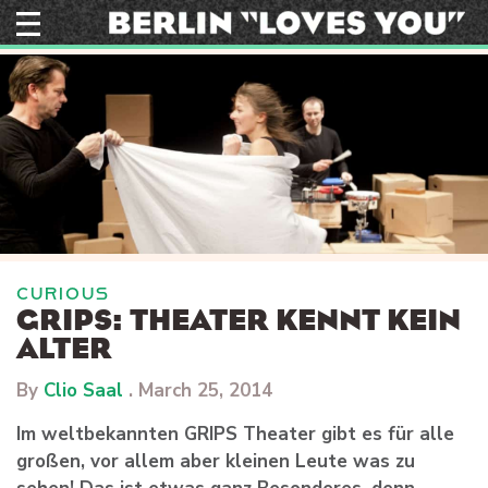
Skip
to
content
CURIOUS
GRIPS: THEATER KENNT KEIN
ALTER
By
Clio Saal
.
March 25, 2014
Im weltbekannten GRIPS Theater gibt es für alle
großen, vor allem aber kleinen Leute was zu