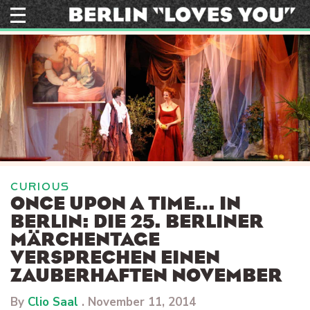
Skip
to
content
CURIOUS
ONCE UPON A TIME… IN
BERLIN: DIE 25. BERLINER
MÄRCHENTAGE
VERSPRECHEN EINEN
ZAUBERHAFTEN NOVEMBER
By
Clio Saal
.
November 11, 2014