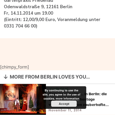
Gartenpraxis Friedenau
Odenwaldstraße 9, 12161 Berlin
Fr, 14.11.2014 um 19.00
(Eintritt: 12,00/9,00 Euro, Voranmeldung unter
0331 704 66 00)
[chimpy_form]
MORE FROM BERLIN LOVES YOU…
CURIOUS
By continuing to use the
Once upon a time… in Berlin: die
site, you agree to the use of
cookies.
more information
25. Berliner Märchentage
Accept
versprechen einen zauberhaften
November
November 11, 2014