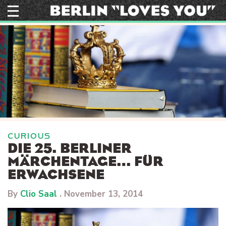
Skip
to
content
CURIOUS
DIE 25. BERLINER
MÄRCHENTAGE… FÜR
ERWACHSENE
By
Clio Saal
.
November 13, 2014