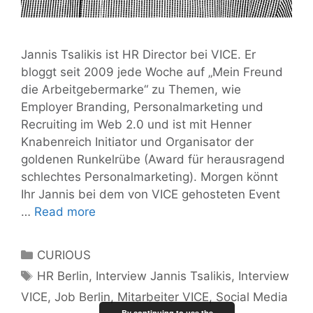
Jannis Tsalikis ist HR Director bei VICE. Er
bloggt seit 2009 jede Woche auf „Mein Freund
die Arbeitgebermarke“ zu Themen, wie
Employer Branding, Personalmarketing und
Recruiting im Web 2.0 und ist mit Henner
Knabenreich Initiator und Organisator der
goldenen Runkelrübe (Award für herausragend
schlechtes Personalmarketing). Morgen könnt
Ihr Jannis bei dem von VICE gehosteten Event
Wie
…
Read more
finde
ich
Categories
CURIOUS
einen
Tags
HR Berlin
,
Interview Jannis Tsalikis
,
Interview
Job
VICE
,
Job Berlin
,
Mitarbeiter VICE
,
Social Media
in
By continuing to use the