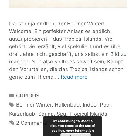
Da ist er ja endlich, der Berliner Winter!
Welcome! Ein perfekter Anlass es endlich
auszuprobieren – das Tropical Islands. Viel
gehört, viel erzählt, viel spekuliert und es über
drei Jahre nicht geschafft, uns selbst ein Bild zu
machen. Nun also sollte es soweit sein, Kampf
den Vorurteilen, die das Tropical Islands schon
Tropical
gerne zum Thema …
Read more
Islands
Hot
Categories
CURIOUS
or
Tags
Berliner Winter
,
Hallenbad
,
Indoor Pool
,
Not?
Kurzurlaub
,
Sauna
,
Spa
,
Tropical Islands
Oder:
By continuing to use the
Systemumstellung
2 Comments
site, you agree to the use of
im
cookies.
more information