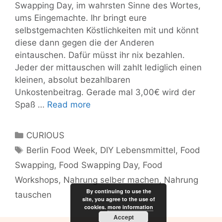
Swapping Day, im wahrsten Sinne des Wortes,
ums Eingemachte. Ihr bringt eure
selbstgemachten Köstlichkeiten mit und könnt
diese dann gegen die der Anderen
eintauschen. Dafür müsst ihr nix bezahlen.
Jeder der mittauschen will zahlt lediglich einen
kleinen, absolut bezahlbaren
Unkostenbeitrag. Gerade mal 3,00€ wird der
Food
Spaß …
Read more
Swapping
Day
Categories
CURIOUS
bei
Tags
Berlin Food Week
,
DIY Lebensmmittel
,
Food
der
Swapping
,
Food Swapping Day
,
Food
Berlin
Food
Workshops
,
Nahrung selber machen
,
Nahrung
Week
By continuing to use the
tauschen
site, you agree to the use of
–
cookies.
more information
Nahrungsaustausch
Accept