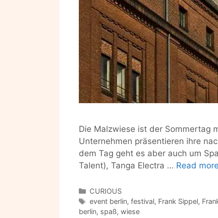
Die Malzwiese ist der Sommertag m
Unternehmen präsentieren ihre nac
dem Tag geht es aber auch um Spaß 
Talent), Tanga Electra …
Read mor
Categories
CURIOUS
Tags
event berlin
,
festival
,
Frank Sippel
,
Frank
berlin
,
spaß
,
wiese