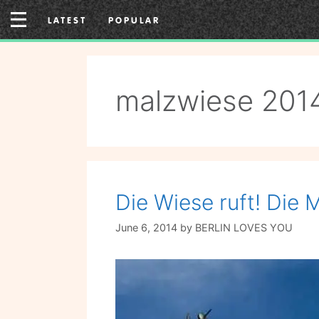
Skip
LATEST
POPULAR
to
content
malzwiese 201
Die Wiese ruft! Die 
June 6, 2014
by
BERLIN LOVES YOU