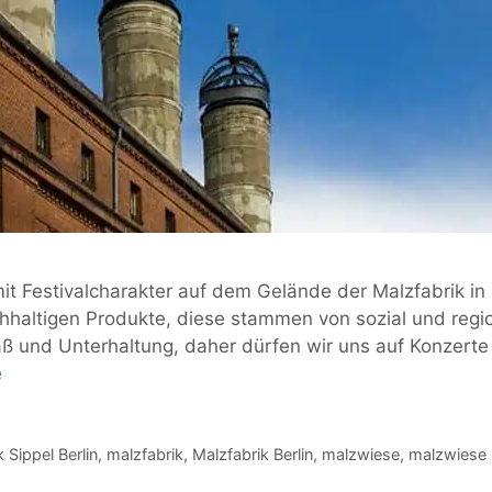
it Festivalcharakter auf dem Gelände der Malzfabrik i
hhaltigen Produkte, diese stammen von sozial und reg
und Unterhaltung, daher dürfen wir uns auf Konzerte vo
Die
e
Wiese
ruft!
Die
 Sippel Berlin
,
malzfabrik
,
Malzfabrik Berlin
,
malzwiese
,
malzwiese
Malzfabrik