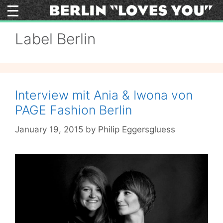
Skip
to
content
Label Berlin
Interview mit Ania & Iwona von
PAGE Fashion Berlin
January 19, 2015
by
Philip Eggersgluess