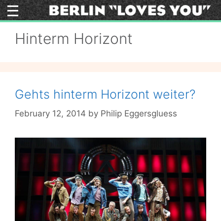
Skip
to
content
Hinterm Horizont
Gehts hinterm Horizont weiter?
February 12, 2014
by
Philip Eggersgluess