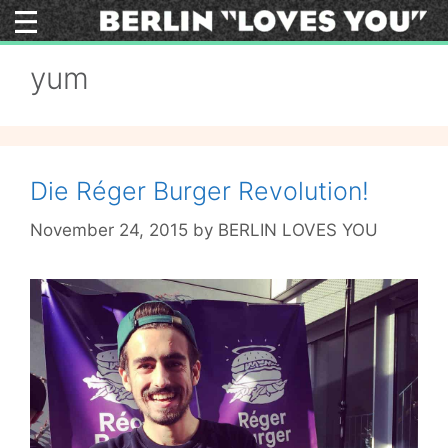
Skip
to
content
yum
Die Réger Burger Revolution!
November 24, 2015
by
BERLIN LOVES YOU