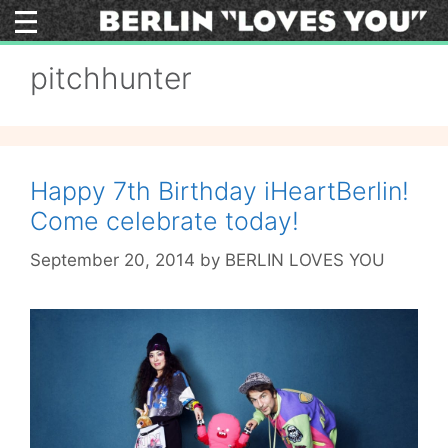
Skip
to
content
pitchhunter
Happy 7th Birthday iHeartBerlin!
Come celebrate today!
September 20, 2014
by
BERLIN LOVES YOU