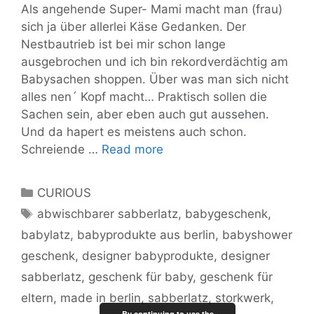
Als angehende Super- Mami macht man (frau)
sich ja über allerlei Käse Gedanken. Der
Nestbautrieb ist bei mir schon lange
ausgebrochen und ich bin rekordverdächtig am
Babysachen shoppen. Über was man sich nicht
alles nen´ Kopf macht… Praktisch sollen die
Sachen sein, aber eben auch gut aussehen.
Und da hapert es meistens auch schon.
The
Schreiende …
Read more
Little
Globetrotter-
Categories
CURIOUS
Ein
Tags
abwischbarer sabberlatz
,
babygeschenk
,
Sabberlatz
babylatz
,
babyprodukte aus berlin
,
babyshower
als
innovatives
geschenk
,
designer babyprodukte
,
designer
Designstück
sabberlatz
,
geschenk für baby
,
geschenk für
für
eltern
,
made in berlin
,
sabberlatz
,
storkwerk
,
junge
By continuing to use the