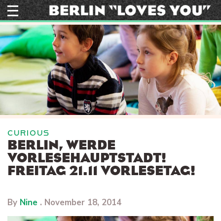
Skip
to
content
CURIOUS
BERLIN, WERDE
VORLESEHAUPTSTADT!
FREITAG 21.11 VORLESETAG!
By
Nine
.
November 18, 2014